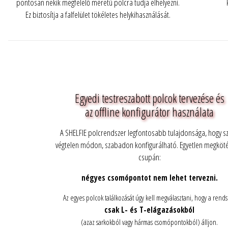
pontosan nekik megfelelő méretű polcra tudja elhelyezni.
Ez biztosítja a falfelület tökéletes helykihasználását.
Egyedi testreszabott polcok tervezése és
az offline konfigurátor használata
A SHELFIE polcrendszer legfontosabb tulajdonsága, hogy sz
végtelen módon, szabadon konfigurálható. Egyetlen megköt
csupán:
négyes csomópontot nem lehet tervezni.
Az egyes polcok találkozását úgy kell megválasztani, hogy a rend
csak L- és T-elágazásokból
(azaz sarkokból vagy hármas csomópontokból) álljon.