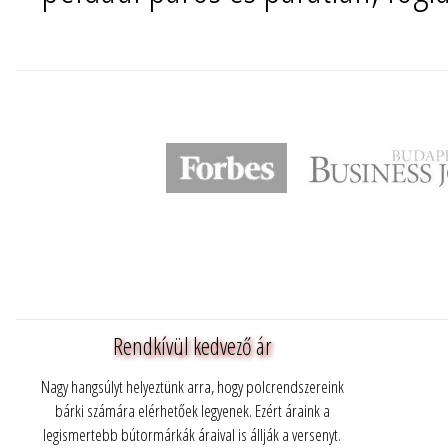
Rendkívül kedvező ár
Nagy hangsúlyt helyeztünk arra, hogy polcrendszereink
bárki számára elérhetőek legyenek. Ezért áraink a
legismertebb bútormárkák áraival is állják a versenyt.