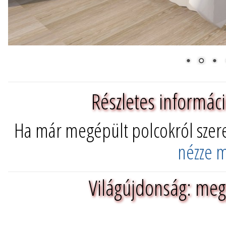
Részletes informác
Ha már megépült polcokról szere
nézze m
Világújdonság: megj