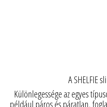
A SHELFIE sl
Különlegessége az egyes típus
például páros és páratlan, fogla