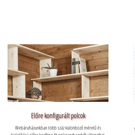
Előre konfigurált polcok
Webáruházunkban több száz különböző méretű és
kialakítású előre konfigurált polcrendszerből válogathat.